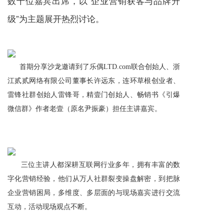
“企业营销获客与品牌升
数十位嘉宾出席，以
级”为主题展开热烈讨论。
首期分享沙龙邀请到了乐偶
L
TD.com
联合创始人、浙
江贰贰网络有限公司董事长许远东，连环草根创业者、
雷锋社群创始人雷锋哥，精壹门创始人、畅销书《引爆
微信群》作者老壹（原名尹振豪）担任主讲嘉宾。
三位主讲人都深耕互联网行业多年，拥有丰富的数
字化营销经验，他们从万人社群裂变操盘解密，到把脉
企业营销困局，多维度、多层面的与现场嘉宾进行交流
互动，活动现场观点不断。