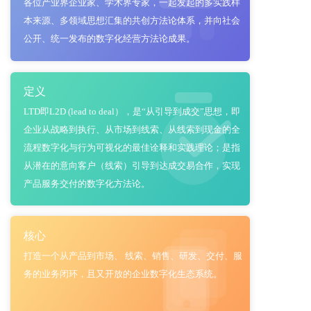
各位产业界企业家、学术界专家，一起发起的多实践样
本来源、多领域思想汇集的共创方法论体系，并向社会
公开、统一发布的数字化经营方法论成果。
定义
LTD即L2D (lead to deal），是“从引导到成交”思想，即
企业从战略到执行、从市场到线索、从线索到现金的全
流程数字化与行为可视化的最佳诠释和实践理论；是指
从潜在的意向客户（线索）引导到达成交易合作，实现
产品服务交付的数字化方法论。
核心
打造一个从产品到市场、 线索、销售、研发、交付、服
务的业务闭环，且又开放的企业数字化生态系统。