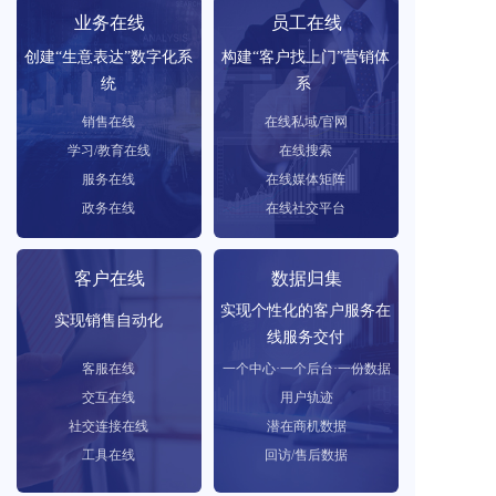
业务在线
员工在线
创建“生意表达”数字化系
构建“客户找上门”营销体
统
系 
销售在线
在线私域/官网
学习/教育在线
在线搜索
服务在线
在线媒体矩阵
政务在线
在线社交平台
客户在线
数据归集
实现个性化的客户服务在
实现销售自动化
线服务交付
客服在线
一个中心·一个后台·一份数据
交互在线
用户轨迹
社交连接在线
潜在商机数据
工具在线
回访/售后数据