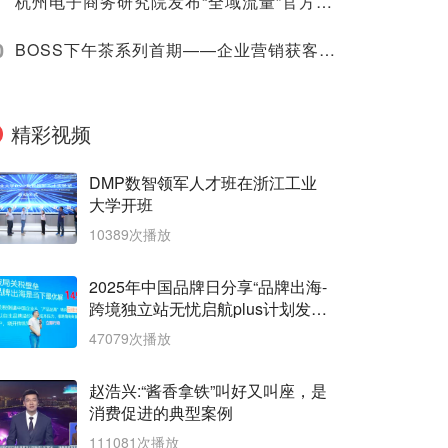
杭州电子商务研究院发布“全域流量”官方学术定义
0
BOSS下午茶系列首期——企业营销获客与品牌升级
精彩视频
DMP数智领军人才班在浙江工业
大学开班
10389次播放
2025年中国品牌日分享“品牌出海-
跨境独立站无忧启航plus计划发
布”
47079次播放
赵浩兴:“酱香拿铁”叫好又叫座，是
消费促进的典型案例
111081次播放