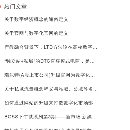
热门文章
关于数字经济概念的通俗定义
关于官网与数字化官网的定义
产教融合背景下，LTD方法论在高校数字化人才培养课堂的教学实践
“独立站+私域”的DTC直客模式电商，是告别互联网内卷唯一有效方式
瑞尔特(A股上市公司)升级官网为数字化网站，全程实践"从引导到成交(lead to deal)"品牌数字化经营
关于私域流量概念释义与私域、公域等名词的定义
如何通过网站的升级来打造数字化市场部
BOSS下午茶系列第3期——新市场 新媒体 新营销