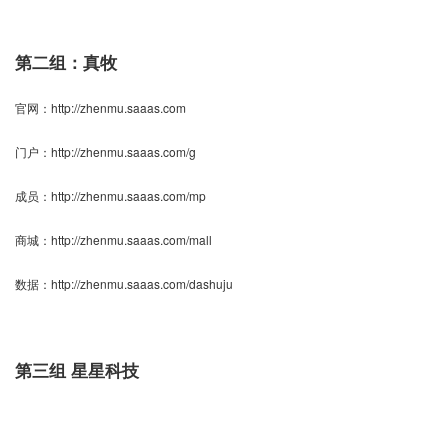
第二组：真牧
官网：
http://zhenmu.saaas.com
门户：
http://zhenmu.saaas.com/g
成员：
http://zhenmu.saaas.com/mp
商城：
http://zhenmu.saaas.com/mall
数据：
http://zhenmu.saaas.com/dashuju
第三组 星星科技