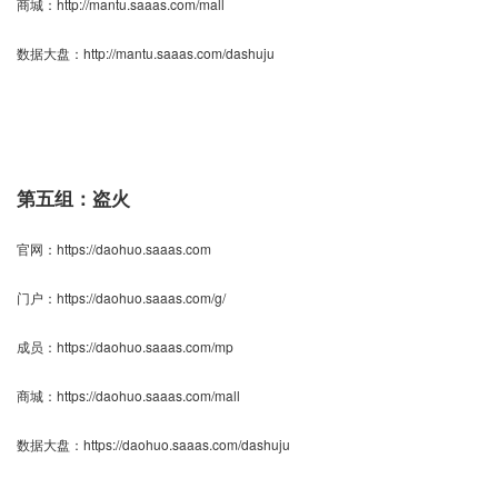
商城：
http://mantu.saaas.com/mall
数据大盘：
http://mantu.saaas.com/dashuju
第五组：盗火
官网：
https://daohuo.saaas.com
门户：
https://daohuo.saaas.com/g/
成员：
https://daohuo.saaas.com/mp
商城：
https://daohuo.saaas.com/mall
数据大盘：
https://daohuo.saaas.com/dashuju