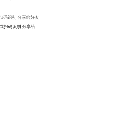
扫码识别 分享给好友
先
登录
后发表评论 ~
评论